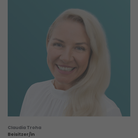
Claudia Troha
Beisitzer/in