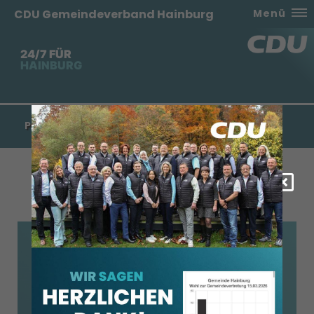
CDU Gemeindeverband Hainburg
Menü
24/7 FÜR
HAINBURG
PARTEIVORSTAND